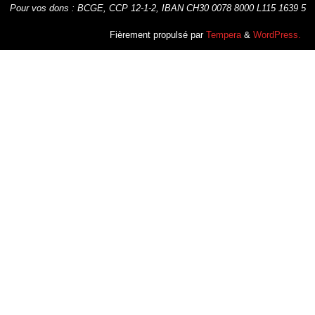
Pour vos dons : BCGE, CCP 12-1-2, IBAN CH30 0078 8000 L115 1639 5
Fièrement propulsé par
Tempera
&
WordPress.